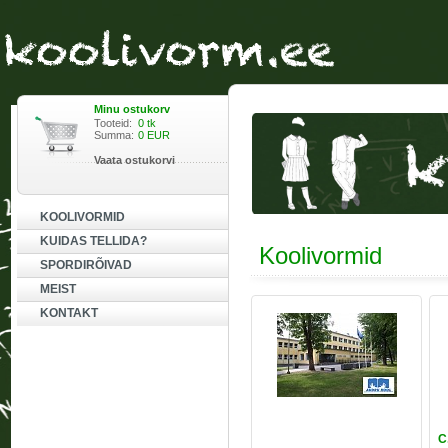
Minu ostukorv
Tooteid:
0 tk
Summa:
0 EUR
Vaata ostukorvi
KOOLIVORMID
KUIDAS TELLIDA?
Koolivormid
SPORDIRÕIVAD
MEIST
KONTAKT
C